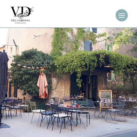
Overslaan
naar
inhoud