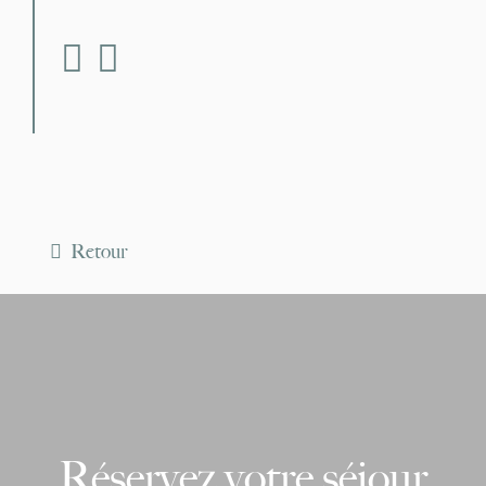
fab fa-facebook
fab fa-instagram
Retour
Réservez votre séjour