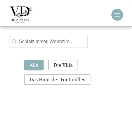
Zum
Inhalt
springen
Suche
Suche
Kategorie Galerie
Alle
Die Villa
Das Haus der Fontanilles